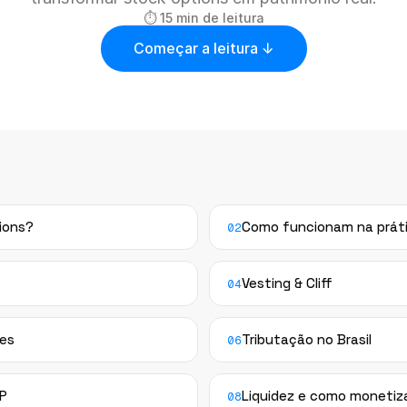
⏱ 15 min de leitura
Começar a leitura ↓
ions?
Como funcionam na prát
02
Vesting & Cliff
04
ões
Tributação no Brasil
06
LP
Liquidez e como monetiz
08