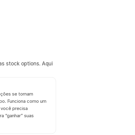
s stock options. Aqui 
pções se tornam 
mpo. Funciona como um 
você precisa 
a “ganhar” suas 