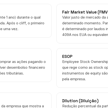
Fair Market Value (FMV
nte 1 ano) durante o qual 
Valor justo de mercado da 
a. Após o cliff, o primeiro 
determinado momento. Par
de uma vez.
é determinado por laudos 
409A nos EUA ou equivalent
)
ESOP
omprar as ações pagando o 
Employee Stock Ownership 
lver desembolso financeiro 
que rege como as stock opt
ões tributárias.
instrumentos de equity são 
pela empresa.
Dilution (Diluição)
o da empresa que mostra a 
Redução percentual da part