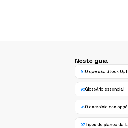
Neste guia
O que são Stock Opt
01
Glossário essencial
03
O exercício das opç
05
Tipos de planos de I
07