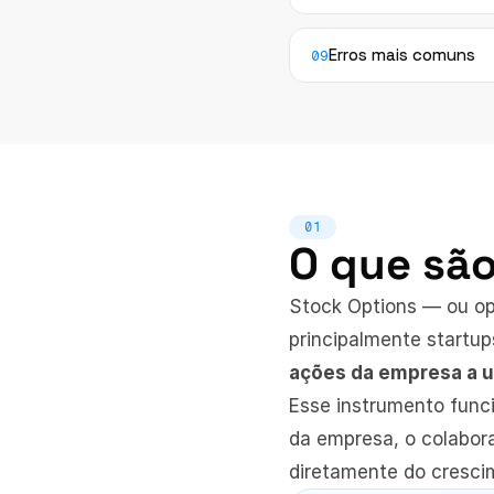
Erros mais comuns
09
01
O que são
Stock Options — ou op
principalmente startup
ações da empresa a u
Esse instrumento func
da empresa, o colabora
diretamente do cresci